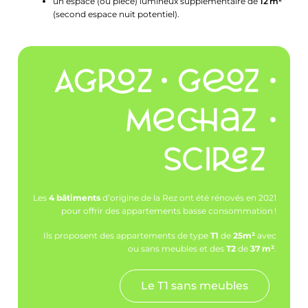
un espace (ou pièce) lumineux supplémentaire de
12 m²
(second espace nuit potentiel).
Les
4 bâtiments
d’origine de la Rez ont été rénovés en 2021
pour offrir des appartements basse consommation !
Ils proposent des appartements de type
T1
de
25m²
avec
ou sans meubles et des
T2
de
37 m²
.
Le T1 sans meubles