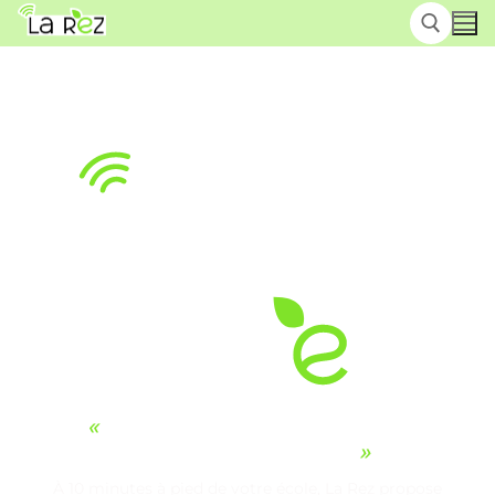
«
Plus qu'une résidence, un
véritable lieu de vie
»
À 10 minutes à pied de votre école, La Rez propose